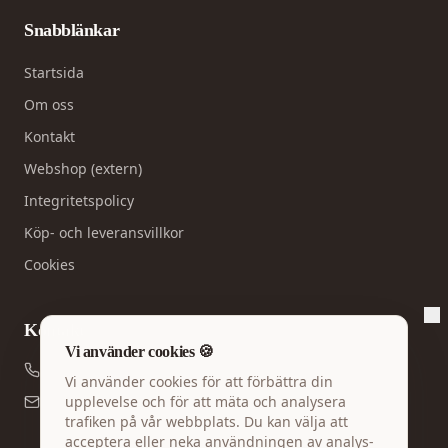
Snabblänkar
Startsida
Om oss
Kontakt
Webshop (extern)
Integritetspolicy
Köp- och leveransvillkor
Cookies
Kontakt
Vi använder cookies 🍪
046-540 50 55
Vi använder cookies för att förbättra din
info@kontorspartner.se
upplevelse och för att mäta och analysera
trafiken på vår webbplats. Du kan välja att
acceptera eller neka användningen av analys-